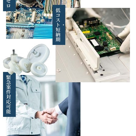
ゼ
ロ
低
コ
ス
ト・
短
納
期
緊
急
案
件
対
応
可
能