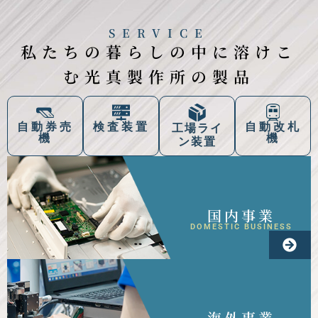
SERVICE
私たちの暮らしの中に溶けこ
む光真製作所の製品
自動改札
自動券売
検査装置
工場ライ
機
機
ン装置
国内事業
DOMESTIC BUSINESS
海外事業